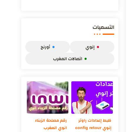
لتأمين شبكة الواي فاي خاصة مع انتشار الهكر
وسرقة ...
التسميات
إنوي
أورنج
اتصالات المغرب
ظبط إعدادات راوتر
رقم مصلحة الزبناء
إنوي config retour
انوي المغرب