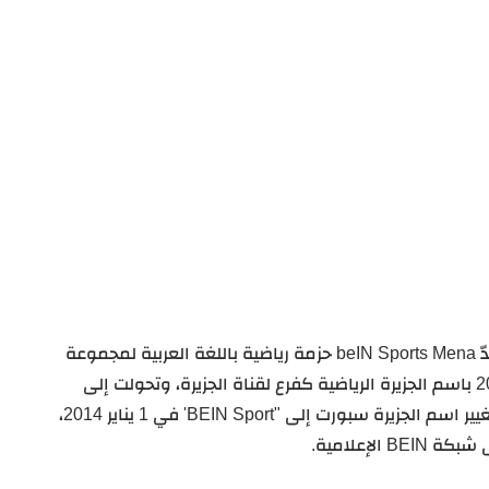
ّ
beIN Sports Mena حزمة رياضية باللغة العربية لمجموعة
BEIN Media Group، بدأت البث في 1 نوفمبر 2003 باسم الجزيرة الرياضية كفرع لقناة الجزيرة، وتحولت إلى
سلسلة من القنوات في 27 أغسطس 2005، تم تغيير اسم الجزيرة سبورت إلى "BEIN Sport' في 1 يناير 2014،