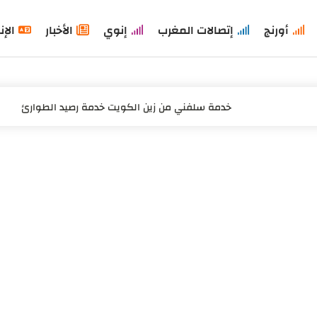
أورنج
إتصالات المغرب
إنوي
الأخبار
الإن
خدمة سلفني من زين الكويت خدمة رصيد الطوارئ
تعرف على مميزات كارت سيم أورنج للإنترنت اللامحدود وكيفية الحص
عرض نجمة 5 أورنج: 2.5 جيغا لليوتيوب وتيك توك بثمن بسيط
باقات زين ماكس الكويت
باقات زين الكويت مسبقة الدفع مكالمات