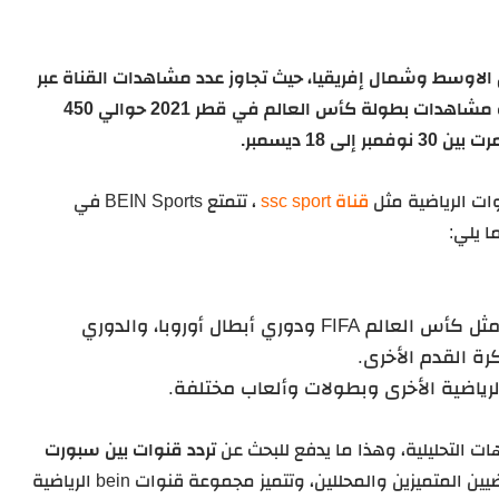
الاوسط وشمال إفريقيا، حيث تجاوز عدد مشاهدات القناة عبر
اليوتيوب حوالي 79 مليون مشاهدة، بينما حققت مشاهدات بطولة كأس العالم في قطر 2021 حوالي 450
18 ديسمبر.
ت الرياضية مثل
قناة ssc sport
، تتمتع BEIN Sports في
ا يلي:
لديها سلطة نقل بطولات كرة القدم الكبرى مثل كأس العالم FIFA ودوري أبطال أوروبا، والدوري
رة القدم الأخرى.
لرياضية الأخرى وبطولات وألعاب مختلفة.
ت التحليلية، وهذا ما يدفع للبحث عن
تردد قنوات بين سبورت
والتي تديرها مجموعة من الخبراء الرياضيين المتميزين والمحللين، وتتميز مجموعة قنوات bein الرياضية