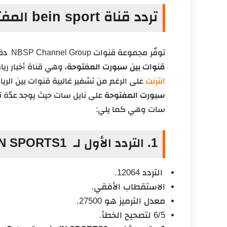
تردد قناة bein sport المفتوحة نايل سات
توفّر مجموعة قنوات NBSP Channel Group دقة عالية 1080p HD وجودة صوت قوية وواضحة ضمن
قنوات بين سبورت المفتوحة
، وهي قناة أخبار ر
انترنت
على الرغم من تشفير غالبية قنوات بين الري
سبورت المفتوحة
سات وهي كما يلي:
1. التردد الأول لـ beIN SPORTS1 هو تردد Nile Sat:
التردد 12064.
الاستقطاب الأفقي.
معدل الترميز هو 27500.
6/5 لتصحيح الخطأ.