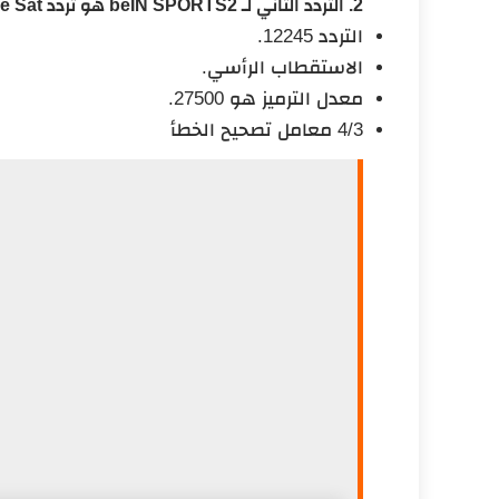
2. التردد الثاني لـ beIN SPORTS2 هو تردد Nile Sat:
التردد
12245.
الاستقطاب الرأسي.
معدل الترميز هو 27500.
4/3 معامل تصحيح الخطأ