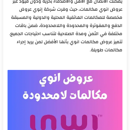
يمكنك الاتصال مع الاهل والأصدقاء بحرية ودون قيود عبر
روشارج الدراهم
عروض انوي مكالمات، حيث وفرت شركة إنوي عروض
عروض انوي مكالمات دولية ساعات:
مخصصة للمكالمات الهاتفية المحلية والدولية والمسبقة
*7 روشارج رومينغ:
الدفع والمفوترة والمحدودة واللامحدودة، ضمن باقات
عرض انوي *7 150 درهم:
مختلفة في الثمن ومدة الصلاحية لتناسب احتياجات الجميع.
عرض انوي *7 300 درهم:
تتميز عروض مكالمات انوي بأنها الأفضل لمن يريد إجراء
مكالمات طويلة.
عرض انوي *7 350 درهم:
عرض انوي *7 500 درهم:
عرض انوي *7 900 درهم:
نهاية المقال