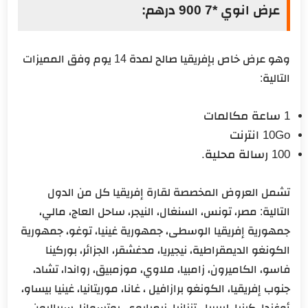
عرض انوي *7 900 درهم:
وهو عرض خاص بإفريقيا صالح لمدة 14 يوم وفق المميزات
التالية:
1 ساعة مكالمات
10Go انترنت
100 رسالة محلية.
تشمل العروض المخصصة لقارة إفريقيا كل من الدول
التالية: مصر، تونس، السنغال، النيجر، ساحل العاج، مالي،
جمهورية إفريقيا الوسطى، جمهورية غينيا، توغو، جمهورية
الكونغو الديمقراطية، نيجيريا، مدغشقر، الجزائر، بوركينا
فاسو، الكاميرون، زامبيا، ملاوي، موزمبيق، رواندا، تشاد،
جنوب إفريقيا، الكونغو برازافيل ، غانا، موريتانيا، غينيا بيساو،
أوغندا، كينيا، ليبيريا ، تنزانيا، زيمبابوي، بوتسوانا، سيراليون،