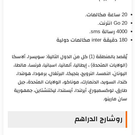
20 ساعة مكالمات.
20 Go انترنت.
4000 رسالة sms.
180 دقيقة inter مكالمات دولية
يُقصد بالمنطقة (1) كل من الدول التالية: سويسرا، ألاسكا
(الولايات المتحدة) ، إيطاليا، ألمانيا، اسبانيا، فرنسا، مالطا،
اليونان، النمسا، النرويج، بلجيكا، البرتغال، برمودا، هولندا،
كندا، السويد، الدنمارك، موناكو، الولايات المتحدة، جبل
طارق، لوكسمبورغ، أيرلندا، أيسلندا، ليختنشتاين، جمهورية
سان مارينو.
روشارج الدراهم