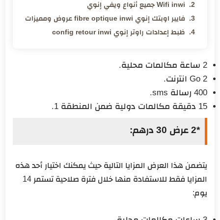
Wifi inwi جميع أنواع ويفي إنوي
فايبر اوبتك إنوي fibre optique inwi عروض ومميزات
ظبط إعدادات راوتر إنوي config retour inwi
2 ساعة مكالمات محلية.
2 Go انترنت.
400 رسالة sms.
15 دقيقة مكالمات دولية ضمن المنطقة 1.
*2 عرض 30 درهم:
يتضمن هذا العرض المزايا التالية حيث يمكنك اختيار أحد هذه
المزايا فقط للاستفادة منها خلال فترة صلاحية تستمر 14
يوم:
3 ساعات مكالمات محلية.