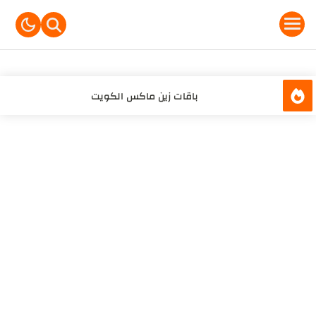
-->
باقات زين ماكس الكويت
باقات زين الكويت مسبقة الدفع مكالمات
خدمة سلفني من زين الكويت خدمة رصيد الطوارئ
تعرف على مميزات كارت سيم أورنج للإنترنت اللامحدود وكيفية
الحصول عليه
عرض نجمة 5 أورنج: 2.5 جيغا لليوتيوب وتيك توك بثمن بسيط