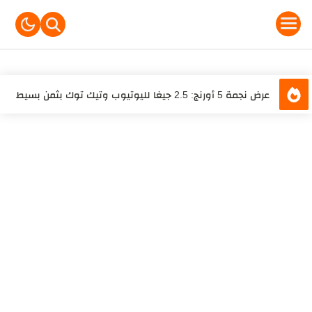
-->
باقات زين ماكس الكويت
باقات زين الكويت مسبقة الدفع مكالمات
خدمة سلفني من زين الكويت خدمة رصيد الطوارئ
تعرف على مميزات كارت سيم أورنج للإنترنت اللامحدود وكيفية
الحصول عليه
عرض نجمة 5 أورنج: 2.5 جيغا لليوتيوب وتيك توك بثمن بسيط