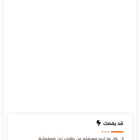
قد يهمك
كل ما تريد معرفته عن باقات زين المفوترة