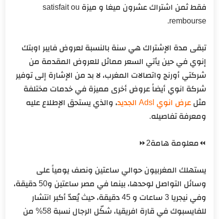
فقط ثمن اشتراك عشرون ميغا و ميزة satisfait ou
rembourse.
تبقى مدة الإشتراك هي سنة بالنسبة لعروض فايبر اوبتك
إنوي في حين يأتي السعر مماثل للعروض المقدمة من
شركتي أورنج واتصالات المغرب، لا بد من الإشارة إلى توفير
شركة انوي أيضاً عروض أخرى مميزة في خدمات مختلفة
مثل
عرض انوي Adsl الجديد
، والذي يستحق الإطلاع عليه
ومعرفة تفاصيله.
⏪معلومة هامة2⏩
يستهلك المغربيون حوالي ساعتين ونصف يومياً على
وسائل التواصل لوحدها، بينما في مصر ساعتين و50 دقيقة،
وفي نيجريا 3 ساعات و 45 دقيقة، حيث يُعدّ أكبر انتشار
للفايسبوك في قارة افريقيا، شكّل الرجال نسبة 58% من