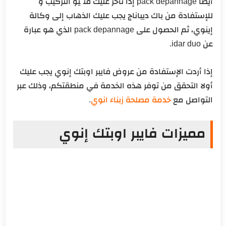
أيضًا pack depannage إذا تأخر عليك فنِّيُو التركيب و
للإستفادة من باك ديباناج يجب عليك الذهاب إلى وكالة
إينوي، ثم الحصول على pack depannage الذي هو عبارة
عن idar duo.
إذا أردت الإستفادة من عروض فايبر اوبتك إنوي يجب عليك
أولا التحقق من توفر هذه الخدمة في منطقتكم، وذلك عبر
التواصل مع
خدمة مصلحة زبناء انوي
.
مميزات فايبر اوبتك إنوي