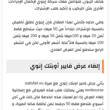
هاتف الزبون، لتتواصل معك شركة إينوي لإكمال الإجراءات
الأخرى مثل التركيب و تأكيد طلب الإشتراك.
وفي حدود كتابتي لهذا المقال فإن إينوي تطلق تخفيض
بالنسبة للإشتراك ابتداءاً من 50 ميغا، حيث ستدفع فقط
ثمن 20 ميغا و 100ميغا بثمن 50 ميغا و 200 ميغا بثمن
100 ميغا بالنسبة لالثَّلاتة أشهر الأولى لكن في الشهر
الرابع ستدفع ثمن العرض العادي.
إلغاء عرض فايبر أوبتك إنوي
يأتي عرض فايبر اوبتك إنوي مع ميزة satisfait ou
rembourse يعني يمكنك طلب هذه العروض مع إمكانية
إلغاء العرض إذا لم تعجبك هذه الخدمة لكن ذلك في أجل
أسبوع، فتدفع فقط 50 درهما تمن تكلفة هاته الميزة، و