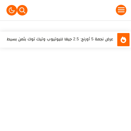
-->
باقات زين ماكس الكويت
باقات زين الكويت مسبقة الدفع مكالمات
خدمة سلفني من زين الكويت خدمة رصيد الطوارئ
تعرف على مميزات كارت سيم أورنج للإنترنت اللامحدود وكيفية
الحصول عليه
عرض نجمة 5 أورنج: 2.5 جيغا لليوتيوب وتيك توك بثمن بسيط