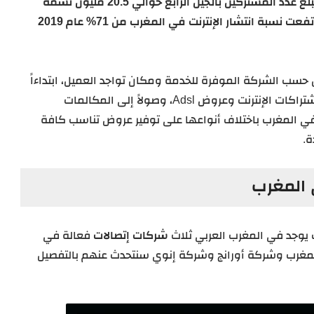
يبلغ عدد المشتركين 49.42 مليون مشترك، بينما يبلغ عدد المشتركين بالجيل الرابع حوالي 20.5 مليون نسمة
بنسبة تزيد عن العام الماضي حوالي 30%، بينما ارتفعت نسبة انتشار الإنترنت في المغرب من 71% عام 2019
حسب الشركة الموفرة للخدمة ومكان تواجد العميل، ابتداءاً
من المكالمات المحلية والرسائل النصية، مروراً باشتراكات الإنترنت وعروض Adsl، وصولاً إلى المكالمات
 المغرب باختلاف أنواعها على توفير عروض تناسب كافة
ة.
 المغرب
 يوجد في المغرب العربي ثلاث
شركات إتصالات
فعالة في
لمغرب وشركة أورانج وشركة إنوي سنتحدث عنهم بالتفصيل