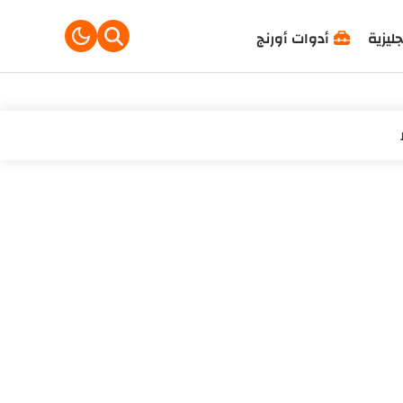
جليزية
أدوات أورنج
ول عليه