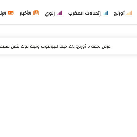
أورنج
إتصالات المغرب
إنوي
الأخبار
الإن
عرض نجمة 5 أورنج: 2.5 جيغا لليوتيوب وتيك توك بثمن بسيط
باقات زين ماكس الكويت
باقات زين الكويت مسبقة الدفع مكالمات
خدمة سلفني من زين الكويت خدمة رصيد الطوارئ
تعرف على مميزات كارت سيم أورنج للإنترنت اللامحدود وكيفية الحص