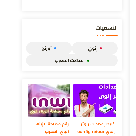
لتأمين شبكة الواي فاي خاصة مع انتشار الهكر
وسرقة ...
التسميات
إنوي
أورنج
اتصالات المغرب
ظبط إعدادات راوتر
رقم مصلحة الزبناء
إنوي config retour
انوي المغرب